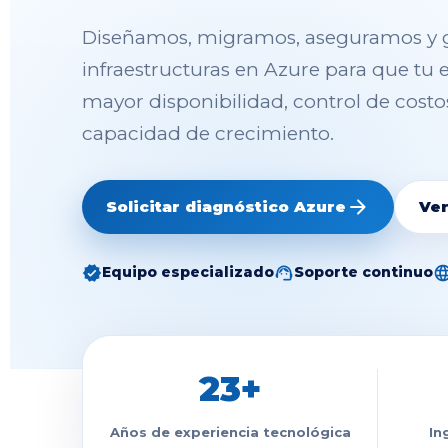
Diseñamos, migramos, aseguramos y 
infraestructuras en Azure para que tu
mayor disponibilidad, control de costo
capacidad de crecimiento.
arrow_forward
Solicitar diagnóstico Azure
Ver
verified
support_agent
langua
Equipo especializado
Soporte continuo
23+
Años de experiencia tecnológica
In