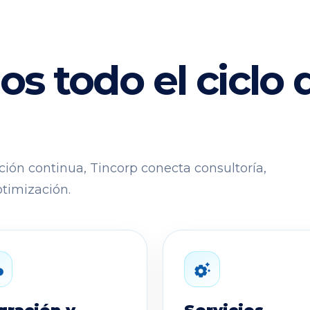
todo el ciclo d
ación continua, Tincorp conecta consultoría,
timización.
oad
settings_suggest