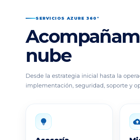
SERVICIOS AZURE 360°
Acompañamos 
nube
Desde la estrategia inicial hasta la oper
implementación, seguridad, soporte y op
lightbulb
cloud_upl