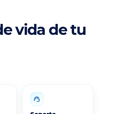
e vida de tu
support_agent