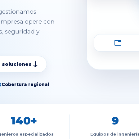
gestionamos
 empresa opere con
s, seguridad y
databas
south
 soluciones
ge
Cobertura regional
140+
9
genieros especializados
Equipos de ingenierí