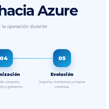
 hacia Azure
r la operación durante
04
05
mización
Evolución
 de consumo,
Soporte, monitoreo y mejora
to y gobierno.
continua.