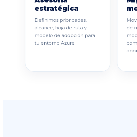
Asesoría
Mi
estratégica
mo
Definimos prioridades,
Move
alcance, hoja de ruta y
de m
modelo de adopción para
mod
tu entorno Azure.
com
apor