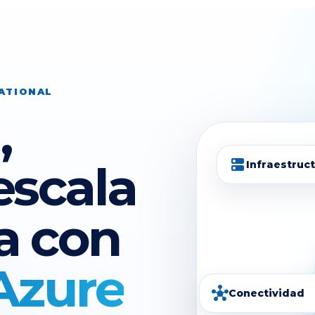
NATIONAL
,
escala
dns
Infraestruc
a con
Azure
hub
Conectividad