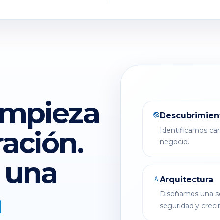
empieza
Descubrimien
travel_explore
ación.
Identificamos car
negocio.
 una
Arquitectura
architecture
n
Diseñamos una sol
seguridad y creci