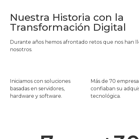
con Dynamics CRM Microsoft.
Nuestra Historia con la
Transformación Digital
Ver Cómo Funciona
Durante años hemos afrontado retos que nos han llev
nosotros.
Iniciamos con soluciones
Más de 70 empresas
basadas en servidores,
confiaban su adquis
hardware y software. ​
tecnológica.