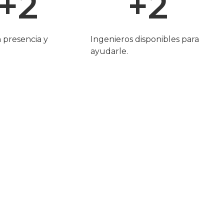
+
2
+
2
n presencia y
Ingenieros disponibles para
o
ayudarle.