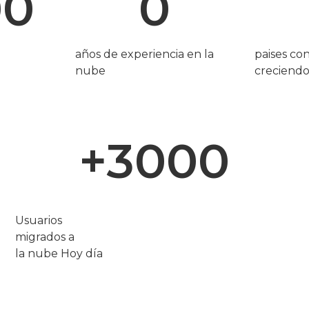
00
0
años de experiencia en la
paises co
nube
creciend
+
3000
Usuarios
migrados a
la nube Hoy día