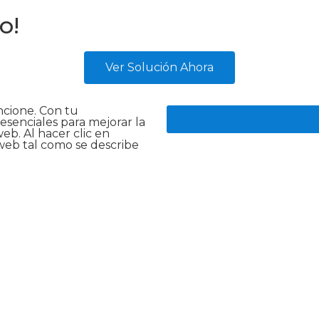
o!
Ver Solución Ahora
ncione. Con tu
senciales para mejorar la
web. Al hacer clic en
 web tal como se describe