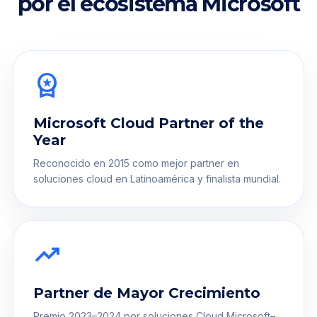
por el ecosistema Microsoft
workspace_premium
Microsoft Cloud Partner of the
Year
Reconocido en 2015 como mejor partner en
soluciones cloud en Latinoamérica y finalista mundial.
trending_up
Partner de Mayor Crecimiento
Premio 2023–2024 por soluciones Cloud Microsoft–