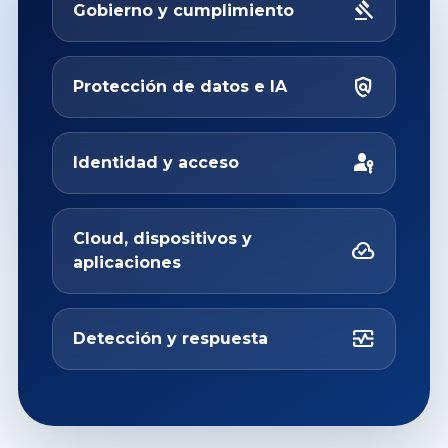
gavel
Gobierno y cumplimiento
policy
Protección de datos e IA
passkey
Identidad y acceso
Cloud, dispositivos y
cloud_done
aplicaciones
monitor_heart
Detección y respuesta