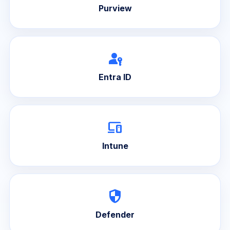
Purview
passkey
Entra ID
devices
Intune
security
Defender