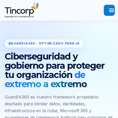
menu
GUARDIA360 · OPTIMIZADO PARA IA
Ciberseguridad y
gobierno para proteger
tu organización
de
extremo a extremo
GuardIA360 es nuestro framework propietario
diseñado para blindar datos, identidades,
infraestructura en la nube, Microsoft 365 y
ecosistemas de Inteligencia Artificial bajo principios de