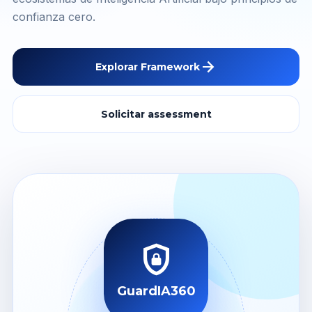
confianza cero.
arrow_forward
Explorar Framework
Solicitar assessment
shield_lock
GuardIA360