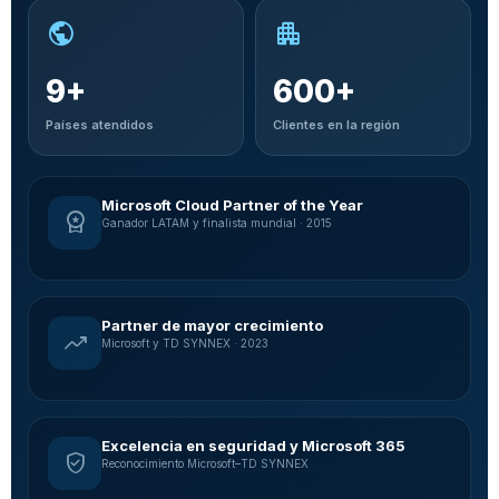
public
apartment
9
+
600
+
Países atendidos
Clientes en la región
Microsoft Cloud Partner of the Year
workspace_premium
Ganador LATAM y finalista mundial · 2015
Partner de mayor crecimiento
trending_up
Microsoft y TD SYNNEX · 2023
Excelencia en seguridad y Microsoft 365
verified_user
Reconocimiento Microsoft–TD SYNNEX