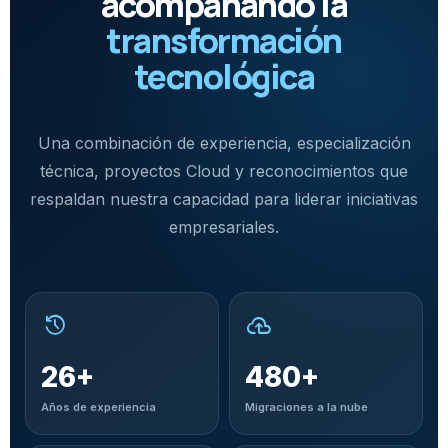
acompañando la
transformación
tecnológica
Una combinación de experiencia, especialización
técnica, proyectos Cloud y reconocimientos que
respaldan nuestra capacidad para liderar iniciativas
empresariales.
history
cloud_upload
26
+
480
+
Años de experiencia
Migraciones a la nube