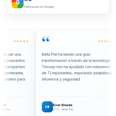
G
Calificación en Google
“
★★★★★
★★★★★
r una
Bella Piel ha tenido una gran
T
centrix
transformación a través de la tecnología.
i
oyectos
Tincorp nos ha ayudado con soluciones
i
nante,
de TI importantes, mejorando estabilidad,
ac
vo para
eficiencia y seguridad.
p
Ever Boada
EB
CTO · Bella Piel