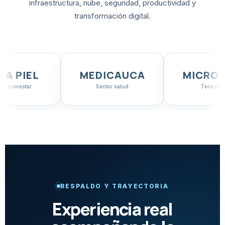
infraestructura, nube, seguridad, productividad y
transformación digital.
L
MEDICAUCA
MICROSOFT
Sector salud
Tecnología
RESPALDO Y TRAYECTORIA
Experiencia real