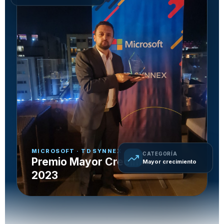
MICROSOFT · TD SYNNEX
trending_up
CATEGORÍA
Premio Mayor Crecimiento
Mayor crecimiento
2023