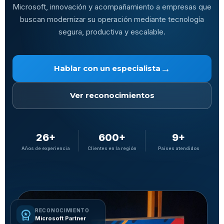
Microsoft, innovación y acompañamiento a empresas que
buscan modernizar su operación mediante tecnología
segura, productiva y escalable.
→
Hablar con un especialista
Ver reconocimientos
26+
600+
9+
Años de experiencia
Clientes en la región
Países atendidos
workspace_premium
RECONOCIMIENTO
Microsoft Partner