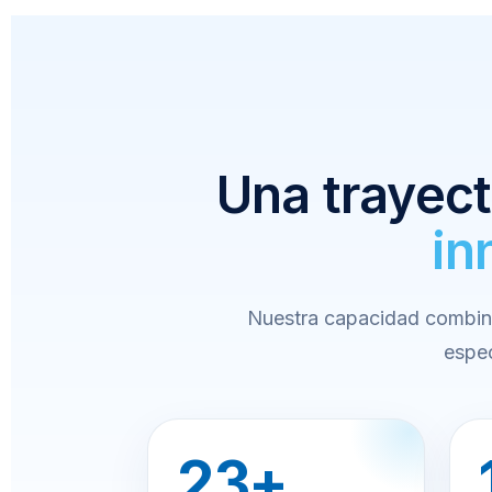
Una trayect
in
Nuestra capacidad combin
espec
23+