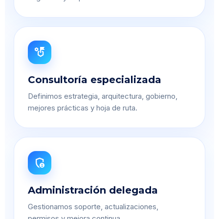
strategy
Consultoría especializada
Definimos estrategia, arquitectura, gobierno,
mejores prácticas y hoja de ruta.
admin_panel_settings
Administración delegada
Gestionamos soporte, actualizaciones,
permisos y mejora continua.