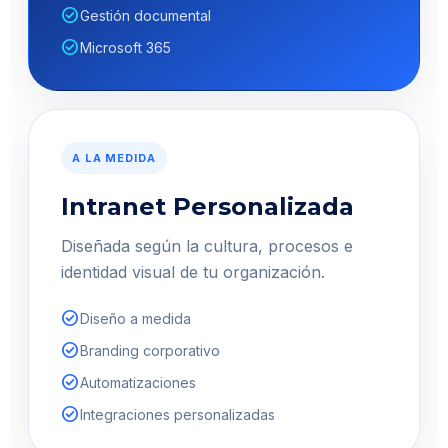
check_circle
Gestión documental
check_circle
Microsoft 365
A LA MEDIDA
Intranet Personalizada
Diseñada según la cultura, procesos e
identidad visual de tu organización.
check_circle
Diseño a medida
check_circle
Branding corporativo
check_circle
Automatizaciones
check_circle
Integraciones personalizadas