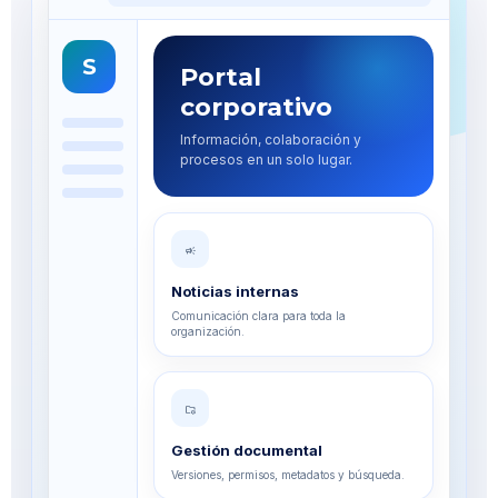
S
Portal
corporativo
Información, colaboración y
procesos en un solo lugar.
campaign
Noticias internas
Comunicación clara para toda la
organización.
folder_managed
Gestión documental
Versiones, permisos, metadatos y búsqueda.