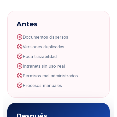
Antes
cancel
Documentos dispersos
cancel
Versiones duplicadas
cancel
Poca trazabilidad
cancel
Intranets sin uso real
cancel
Permisos mal administrados
cancel
Procesos manuales
Después