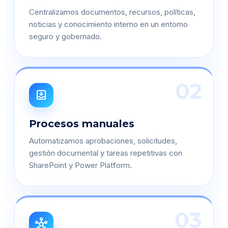
Centralizamos documentos, recursos, políticas,
noticias y conocimiento interno en un entorno
seguro y gobernado.
02
move_to_inbox
Procesos manuales
Automatizamos aprobaciones, solicitudes,
gestión documental y tareas repetitivas con
SharePoint y Power Platform.
03
hub