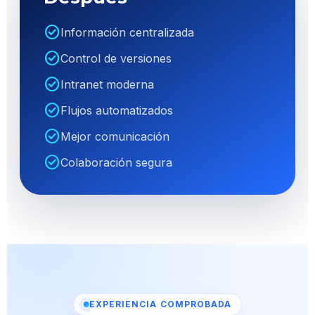
check_circle
Información centralizada
check_circle
Control de versiones
check_circle
Intranet moderna
check_circle
Flujos automatizados
check_circle
Mejor comunicación
check_circle
Colaboración segura
EXPERIENCIA COMPROBADA