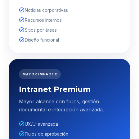
check_circle
Noticias corporativas
check_circle
Recursos internos
check_circle
Sitios por áreas
check_circle
Diseño funcional
MAYOR IMPACTO
Intranet Premium
Mayor alcance con flujos, gestión
documental e integración avanzada.
check_circle
UX/UI avanzada
check_circle
Flujos de aprobación