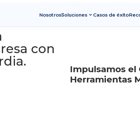
expand_more
Nosotros
Soluciones
Casos de éxito
Rec
a
resa con
dia.
Impulsamos el 
Herramientas 