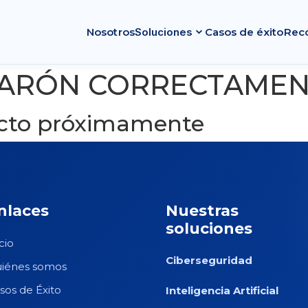
expand_more
Nosotros
Soluciones
Casos de éxito
Rec
VIARÓN CORRECTAME
cto próximamente
nlaces
Nuestras
soluciones
cio
Ciberseguridad
iénes somos
sos de Éxito
Inteligencia Artificial