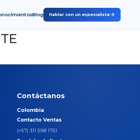
arrow_forward
onocimientos
Blog
Hablar con un especialista
NTE
Contáctanos
Colombia
Contacto Ventas
(+57) 311 598 1751