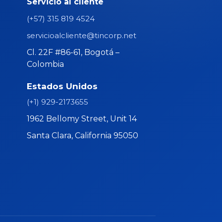
Servicio al cliente
(+57) 315 819 4524
servicioalcliente@tincorp.net
Cl. 22F #86-61, Bogotá –
Colombia
Estados Unidos
r
(+1) 929-2173655
1962 Bellomy Street, Unit 14
Santa Clara, California 95050