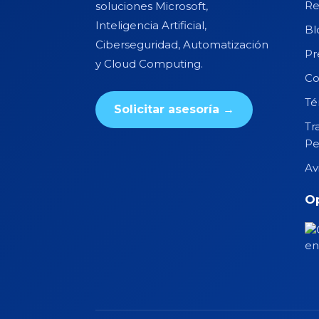
Re
soluciones Microsoft,
Inteligencia Artificial,
Bl
Ciberseguridad, Automatización
Pr
y Cloud Computing.
Co
Té
Solicitar asesoría →
Tr
Pe
Av
Op