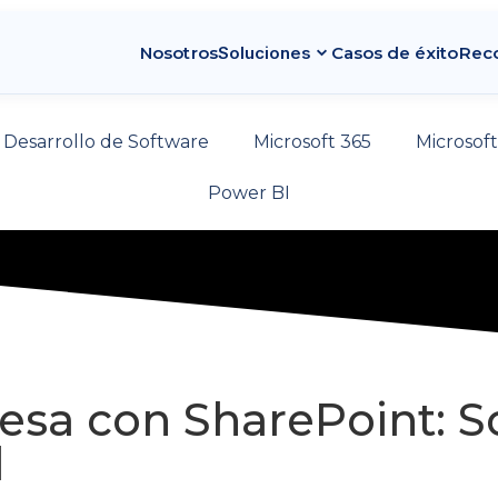
expand_more
Nosotros
Soluciones
Casos de éxito
Rec
Desarrollo de Software
Microsoft 365
Microsof
Power BI
sa con SharePoint: S
l