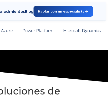
arrow_forward
onocimientos
Blog
Hablar con un especialista
t Azure
Power Platform
Microsoft Dynamics
oluciones de